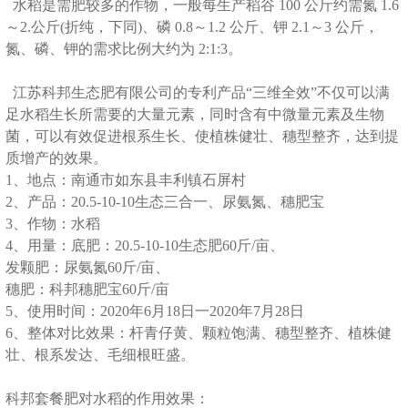
水稻是需肥较多的作物，一般每生产稻谷 100 公斤约需氮 1.6
～2.公斤(折纯，下同)、磷 0.8～1.2 公斤、钾 2.1～3 公斤，
氮、磷、钾的需求比例大约为 2:1:3。
江苏科邦生态肥有限公司的专利产品“三维全效”不仅可以满
足水稻生长所需要的大量元素，同时含有中微量元素及生物
菌，可以有效促进根系生长、使植株健壮、穗型整齐，达到提
质增产的效果。
1、地点：南通市如东县丰利镇石屏村
2、产品：20.5-10-10生态三合一、尿氨氮、穗肥宝
3、作物：水稻
4、用量：底肥：20.5-10-10生态肥60斤/亩、
发颗肥：尿氨氮60斤/亩、
穗肥：科邦穗肥宝60斤/亩
5、使用时间：2020年6月18日一2020年7月28日
6、整体对比效果：杆青仔黄、颗粒饱满、穗型整齐、植株健
壮、根系发达、毛细根旺盛。
科邦套餐肥对水稻的作用效果：