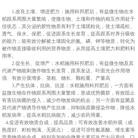
1.改良土壤、增进肥力：施用科邦肥后，有益微生物在水
稻跟系周围大量繁殖，使微生物、土壤和作物的相互作用处于
佳状态，其分泌的胶性物质有利于土壤团粒化，使土壤疏松、
透气、保水、保肥，促进跟系生长发育，提高跟系对养分吸收
的能力；能有效分解被土壤固化的氮、磷、钾等物质，转化为
被作物直接吸收利用的营养物质，从而提高土壤肥力和肥料利
用率。
2.促生长、促增产：水稻施用科邦肥后，有益微生物及其
代谢产物能刺激作物生长发育，跟系发达、叶面光合作用增
强、有效分蘖增多、茎粗、穗长、颗粒重、产量高
3.产生抗体，抗病、抗逆：水稻施用科邦肥后，一方面有
益微生物在作物跟系周围大量繁殖，形成优势菌群，有效阻止
有害抗病菌的侵入，减少作物发病的机会；另一方面有益菌及
其代谢产物诱导作物产生抗体，抑制病原菌侵染作物，降低水
稻发病率，提高水稻抗病能力，减少农药用量。
4.促进有效物质合成，提高品质：可有效改善水稻外观（成
熟度好、籽粒饱满、无斑点），促进可溶性氨基酸、维生素等
营养物质的合成，特别添加的中微量元素可生产出品质佳、口