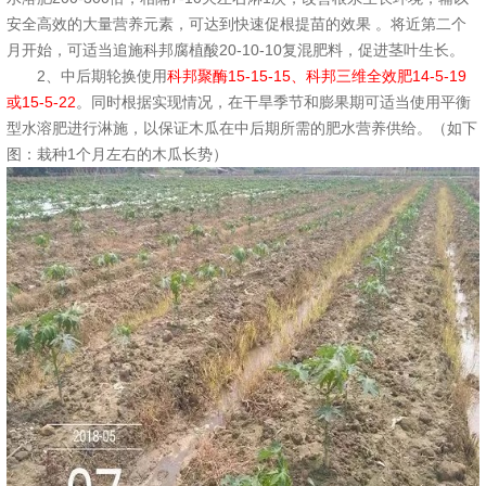
安全高效的大量营养元素，可达到快速促根提苗的效果 。将近第二个
月开始，可适当追施科邦腐植酸20-10-10复混肥料，促进茎叶生长。
2、中后期轮换使用
科邦聚酶15-15-15、科邦三维全效肥14-5-19
或15-5-22
。同时根据实现情况，在干旱季节和膨果期可适当使用平衡
型水溶肥进行淋施，以保证木瓜在中后期所需的肥水营养供给。（如下
图：栽种1个月左右的木瓜长势）