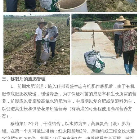
三、移栽后的施肥管理
1、前期水肥管理：施入科邦喜盛生态有机肥作底肥后，由于有机
肥作底肥肥效较慢，缓慢释放，为了保证种苗的成活率和生长所需的营
养，前期应以黄腐酸高氮水溶肥为主，中后期以复合肥或复混料为主，
以促进其生长和供给花果所需营养（有滴灌的可全程使用滴灌营养方
案）。
移植第1-2个月，干湿结合，以水肥为主，高氮复合（混）肥为
辅。在第一个月可通过淋施：红太阳碧增2号、黑咖钙或三维全效大量
水溶肥200-300倍，相隔7-10天左右淋1次，改善根系生长环境，辅以