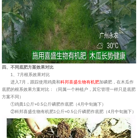
四、不同底肥方案效果对比
1、7月根系效果对比
进入7月，跟踪使用鸡粪和
科邦喜盛生物有机肥
加磷肥，在木瓜作
底肥的根系效果方案对比：（同属一个种植户，其它管理一样只是底肥
方案不同）
①鸡粪1公斤+0.5公斤磷肥作底肥（4月中旬施下）
②科邦喜盛生物有机肥1公斤+0.5公斤磷肥作底肥（4月中旬施下）