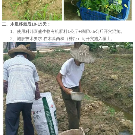
二、木瓜移栽后10-15天：
1、使用科邦喜盛生物有机肥料1公斤+磷肥0.5公斤开穴混施。
2、施肥技术要求:在木瓜两棵（株距）间开穴施入覆土。