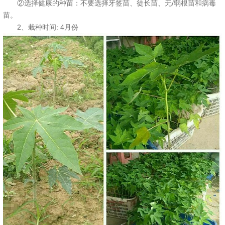
②选择健康的种苗：不要选择牙签苗、徒长苗、无/弱根苗和病毒
苗。
2、栽种时间: 4月份