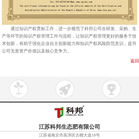
通过知识产权贯标工作，进一步规范了科邦公司在研发、采购、生
产等环节的知识产权管理工作与流程，让知识产权管理更好的服务于技
术创新，有助于强化企业自主创新能力和知识产权风险防范意识，提升
公司无形资产价值以及核心竞争力。
返回
江苏科邦生态肥有限公司
江苏省南京市高淳区古檀大道18号