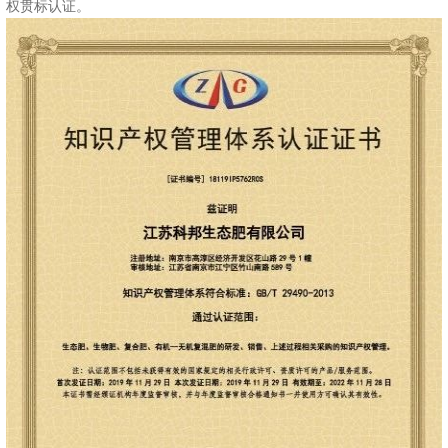
权贯标认证。